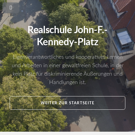
Realschule John-F.-
Kennedy-Platz
Eigenverantwortliches und kooperatives Lernen
und Arbeiten in einer gewaltfreien Schule, in der
kein Platz für diskriminierende Äußerungen und
Handlungen ist.
WEITER ZUR STARTSEITE